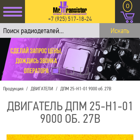
СВЧ-ДИОДЫ
0
СИЛОВЫЕ ДИОДЫ И
+7 (925) 517-18-24
ТИРИСТОРЫ
Искать
СТАБИЛИТРОНЫ
ТИРИСТОРЫ
ТРАНЗИСТОРЫ
Продукция
/
ДВИГАТЕЛИ
/
ДПМ 25-Н1-01 9000 об. 27В
ДВИГАТЕЛЬ ДПМ 25-Н1-01
ФОТОРЕЗИСТОРЫ,
ФОТОДИОДЫ И
9000 ОБ. 27В
ФОТОТРАНЗИСТОРЫ