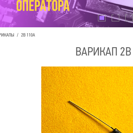
РИКАПЫ
/
2В 110А
ВАРИКАП 2В